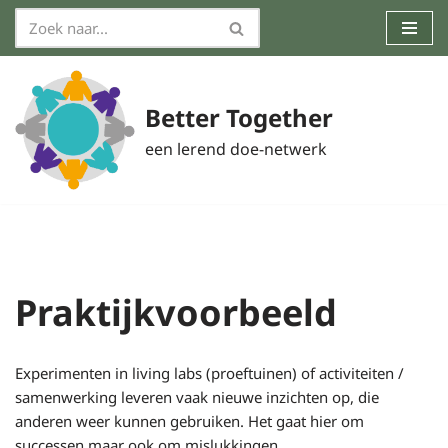
Ga
naar
de
Better Together
inhoud
een lerend doe-netwerk
Praktijkvoorbeeld
Experimenten in living labs (proeftuinen) of activiteiten /
samenwerking leveren vaak nieuwe inzichten op, die
anderen weer kunnen gebruiken. Het gaat hier om
successen maar ook om mislukkingen.