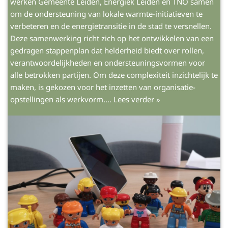
werken Gemeente Leiden, Energiek Leiden en TNO samen
om de ondersteuning van lokale warmte-initiatieven te
verbeteren en de energietransitie in de stad te versnellen.
Deze samenwerking richt zich op het ontwikkelen van een
gedragen stappenplan dat helderheid biedt over rollen,
verantwoordelijkheden en ondersteuningsvormen voor
alle betrokken partijen. Om deze complexiteit inzichtelijk te
maken, is gekozen voor het inzetten van organisatie-
opstellingen als werkvorm.…
Lees verder »