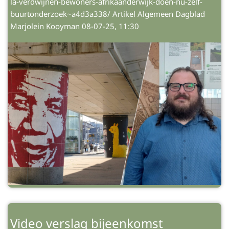
la-verdwijnen-bewoners-afrikaanderwijk-doen-nu-zelf-
buurtonderzoek~a4d3a338/ Artikel Algemeen Dagblad
Marjolein Kooyman 08-07-25, 11:30
Video verslag bijeenkomst